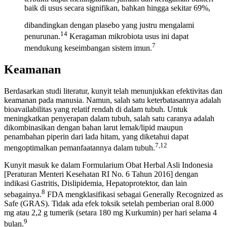
baik di usus secara signifikan, bahkan hingga sekitar 69%,
dibandingkan dengan plasebo yang justru mengalami
14
penurunan.
Keragaman mikrobiota usus ini dapat
7
mendukung keseimbangan sistem imun.
Keamanan
Berdasarkan studi literatur, kunyit telah menunjukkan efektivitas dan
keamanan pada manusia. Namun, salah satu keterbatasannya adalah
bioavailabilitas yang relatif rendah di dalam tubuh. Untuk
meningkatkan penyerapan dalam tubuh, salah satu caranya adalah
dikombinasikan dengan bahan larut lemak/lipid maupun
penambahan piperin dari lada hitam, yang diketahui dapat
7,12
mengoptimalkan pemanfaatannya dalam tubuh.
Kunyit masuk ke dalam Formularium Obat Herbal Asli Indonesia
[Peraturan Menteri Kesehatan RI No. 6 Tahun 2016] dengan
indikasi Gastritis, Dislipidemia, Hepatoprotektor, dan lain
8
sebagainya.
FDA mengklasifikasi sebagai Generally Recognized as
Safe (GRAS). Tidak ada efek toksik setelah pemberian oral 8.000
mg atau 2,2 g tumerik (setara 180 mg Kurkumin) per hari selama 4
9
bulan.