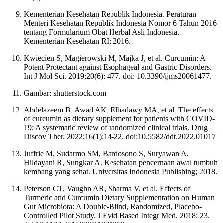
Kementerian Kesehatan Republik Indonesia. Peraturan
Menteri Kesehatan Republik Indonesia Nomor 6 Tahun 2016
tentang Formularium Obat Herbal Asli Indonesia.
Kementerian Kesehatan RI; 2016.
Kwiecien S, Magierowski M, Majka J, et al. Curcumin: A
Potent Protectant against Esophageal and Gastric Disorders.
Int J Mol Sci. 2019;20(6): 477. doi: 10.3390/ijms20061477.
Gambar: shutterstock.com
Abdelazeem B, Awad AK, Elbadawy MA, et al. The effects
of curcumin as dietary supplement for patients with COVID-
19: A systematic review of randomized clinical trials. Drug
Discov Ther. 2022;16(1):14-22. doi:10.5582/ddt.2022.01017
Juffrie M, Sudarmo SM, Bardosono S, Suryawan A,
Hildayani R, Sungkar A. Kesehatan pencernaan awal tumbuh
kembang yang sehat. Universitas Indonesia Publishing; 2018.
Peterson CT, Vaughn AR, Sharma V, et al. Effects of
Turmeric and Curcumin Dietary Supplementation on Human
Gut Microbiota: A Double-Blind, Randomized, Placebo-
Controlled Pilot Study. J Evid Based Integr Med. 2018; 23.