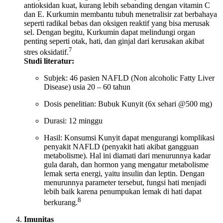
antioksidan kuat, kurang lebih sebanding dengan vitamin C
dan E. Kurkumin membantu tubuh menetralisir zat berbahaya
seperti radikal bebas dan oksigen reaktif yang bisa merusak
sel. Dengan begitu, Kurkumin dapat melindungi organ
penting seperti otak, hati, dan ginjal dari kerusakan akibat
7
stres oksidatif.
Studi literatur:
Subjek: 46 pasien NAFLD (Non alcoholic Fatty Liver
Disease) usia 20 – 60 tahun
Dosis penelitian: Bubuk Kunyit (6x sehari @500 mg)
Durasi: 12 minggu
Hasil: Konsumsi Kunyit dapat mengurangi komplikasi
penyakit NAFLD (penyakit hati akibat gangguan
metabolisme). Hal ini diamati dari menurunnya kadar
gula darah, dan hormon yang mengatur metabolisme
lemak serta energi, yaitu insulin dan leptin. Dengan
menurunnya parameter tersebut, fungsi hati menjadi
lebih baik karena penumpukan lemak di hati dapat
8
berkurang.
Imunitas