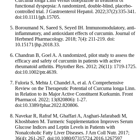
Curcuma longa Linn versus omeprazole in treatment of
functional dyspepsia: A randomized, double-blind, placebo-
controlled trial. J Gastroenterol Hepatol. 2022;37(2):335-341.
doi:10.1111/jgh.15705.
Boroumand N, Saeed S, Seyed IH. Immunomodulatory, anti-
inflammatory, and antioxidant effects of curcumin. Journal of
Herbmed Pharmacology. 2018; 7(4): 211-219. doi:
10.15171/jhp.2018.33.
Chandran B, Goel A. A randomized, pilot study to assess the
efficacy and safety of curcumin in patients with active
rheumatoid arthritis. Phytother Res. 2012; 26(11): 1719-1725.
doi:10.1002/ptr.4639.
Fuloria S, Mehta J, Chandel A, et al. A Comprehensive
Review on the Therapeutic Potential of Curcuma longa Linn.
in Relation to its Major Active Constituent Kurkumin. Front
Pharmacol. 2022; 13(820806): 1-27.
doi:10.3389/fphar.2022.820806.
Navekar R, Rafraf M, Ghaffari A, Asghari-Jafarabadi M,
Khoshbaten M. Turmeric Supplementation Improves Serum
Glucose Indices and Leptin Levels in Patients with
Nonalcoholic Fatty Liver Diseases. J Am Coll Nutr. 2017;
36(4): 261-267. doi:10.1080/07315724.2016.1267597