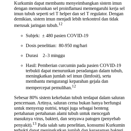
Kurkumin dapat membantu menyeimbangkan sistem imun
dengan menurunkan sel proinflamasi memengaruhi kerja sel
imun tubuh seperti sel T helper dan sel T regulator. Dengan
demikian, sistem imun menjadi lebih terkontrol dan tidak
12
merusak jaringan tubuh.
Subjek: ± 480 pasien COVID-19
Dosis penelitian: 80-950 mg/hari
Durasi 2–3 minggu
Hasil: Pemberian curcumin pada pasien COVID-19
terbukti dapat menurunkan peradangan dalam tubuh,
meningkatkan jumlah sel imun (limfosit), serta
membantu mengurangi keparahan gejala dan
12
mempercepat pemulihan.
Sebesar 80% sistem kekebalan tubuh terdapat dalam saluran
pencernaan. Artinya, saluran cerna bukan hanya berfungsi
untuk menyerap nutrisi, tetapi juga sebagai benteng
pertahanan pertahanan alami tubuh untuk mencegah
masuknya virus, bakteri, dan senyawa patogen (penyebab
13
penyakit).
Pada salah satu penelitian, konsumsi Kurkumin
terbukti dapat meningkatkan jumlah dan keragaman bakteri