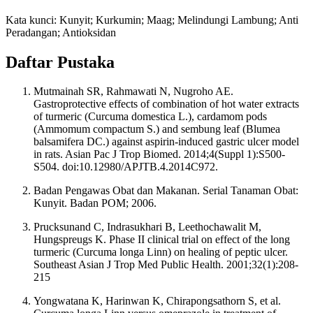
Kata kunci: Kunyit; Kurkumin; Maag; Melindungi Lambung; Anti
Peradangan; Antioksidan
Daftar Pustaka
Mutmainah SR, Rahmawati N, Nugroho AE.
Gastroprotective effects of combination of hot water extracts
of turmeric (Curcuma domestica L.), cardamom pods
(Ammomum compactum S.) and sembung leaf (Blumea
balsamifera DC.) against aspirin-induced gastric ulcer model
in rats. Asian Pac J Trop Biomed. 2014;4(Suppl 1):S500-
S504. doi:10.12980/APJTB.4.2014C972.
Badan Pengawas Obat dan Makanan. Serial Tanaman Obat:
Kunyit. Badan POM; 2006.
Prucksunand C, Indrasukhari B, Leethochawalit M,
Hungspreugs K. Phase II clinical trial on effect of the long
turmeric (Curcuma longa Linn) on healing of peptic ulcer.
Southeast Asian J Trop Med Public Health. 2001;32(1):208-
215
Yongwatana K, Harinwan K, Chirapongsathorn S, et al.