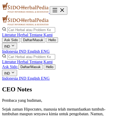
Literatur Herbal
Tentang Kami
Ask Sido
Daftar/Masuk
Hello
IND
Indonesia
IND
English
ENG
Literatur Herbal
Tentang Kami
Ask Sido
Daftar/Masuk
Hello
IND
Indonesia
IND
English
ENG
CEO Notes
Pembaca yang budiman,
Sejak zaman Hipocrates, manusia telah memanfaatkan tumbuh-
tumbuhan maupun senyawa kimia untuk pengobatan. Namun,