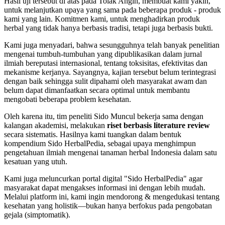
Hasil uji tersebut di atas pada Tolak Angin, membuat kami yakin,
untuk melanjutkan upaya yang sama pada beberapa produk - produk
kami yang lain. Komitmen kami, untuk menghadirkan produk
herbal yang tidak hanya berbasis tradisi, tetapi juga berbasis bukti.
Kami juga menyadari, bahwa sesungguhnya telah banyak penelitian
mengenai tumbuh-tumbuhan yang dipublikasikan dalam jurnal
ilmiah bereputasi internasional, tentang toksisitas, efektivitas dan
mekanisme kerjanya. Sayangnya, kajian tersebut belum terintegrasi
dengan baik sehingga sulit dipahami oleh masyarakat awam dan
belum dapat dimanfaatkan secara optimal untuk membantu
mengobati beberapa problem kesehatan.
Oleh karena itu, tim peneliti Sido Muncul bekerja sama dengan
kalangan akademisi, melakukan
riset berbasis literature review
secara sistematis. Hasilnya kami tuangkan dalam bentuk
kompendium Sido HerbalPedia, sebagai upaya menghimpun
pengetahuan ilmiah mengenai tanaman herbal Indonesia dalam satu
kesatuan yang utuh.
Kami juga meluncurkan portal digital "Sido HerbalPedia" agar
masyarakat dapat mengakses informasi ini dengan lebih mudah.
Melalui platform ini, kami ingin mendorong & mengedukasi tentang
kesehatan yang holistik—bukan hanya berfokus pada pengobatan
gejala (simptomatik).