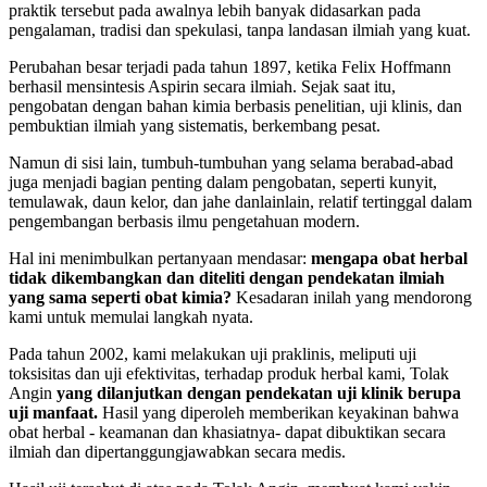
praktik tersebut pada awalnya lebih banyak didasarkan pada
pengalaman, tradisi dan spekulasi, tanpa landasan ilmiah yang kuat.
Perubahan besar terjadi pada tahun 1897, ketika Felix Hoffmann
berhasil mensintesis Aspirin secara ilmiah. Sejak saat itu,
pengobatan dengan bahan kimia berbasis penelitian, uji klinis, dan
pembuktian ilmiah yang sistematis, berkembang pesat.
Namun di sisi lain, tumbuh-tumbuhan yang selama berabad-abad
juga menjadi bagian penting dalam pengobatan, seperti kunyit,
temulawak, daun kelor, dan jahe danlainlain, relatif tertinggal dalam
pengembangan berbasis ilmu pengetahuan modern.
Hal ini menimbulkan pertanyaan mendasar:
mengapa obat herbal
tidak dikembangkan dan diteliti dengan pendekatan ilmiah
yang sama seperti obat kimia?
Kesadaran inilah yang mendorong
kami untuk memulai langkah nyata.
Pada tahun 2002, kami melakukan uji praklinis, meliputi uji
toksisitas dan uji efektivitas, terhadap produk herbal kami, Tolak
Angin
yang dilanjutkan dengan pendekatan uji klinik berupa
uji manfaat.
Hasil yang diperoleh memberikan keyakinan bahwa
obat herbal - keamanan dan khasiatnya- dapat dibuktikan secara
ilmiah dan dipertanggungjawabkan secara medis.