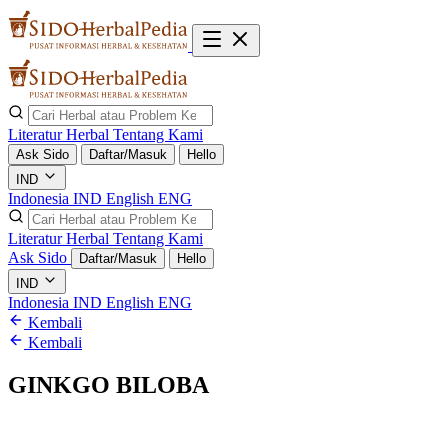
Literatur Herbal
Tentang Kami
Ask Sido
Daftar/Masuk
Hello
IND
Indonesia
IND
English
ENG
Literatur Herbal
Tentang Kami
Ask Sido
Daftar/Masuk
Hello
IND
Indonesia
IND
English
ENG
Kembali
Kembali
GINKGO BILOBA