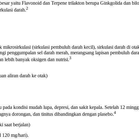
n besar yaitu Flavonoid dan Terpene trilakton berupa Ginkgolida dan b
2
rkulasi darah.
ikrosirkulasi (sirkulasi pembuluh darah kecil), sirkulasi darah di otak, d
ngi penggumpalan sel darah merah, merangsang lapisan pembuluh darah 
3
n lebih banyak oksigen dan nutrisi.
an aliran darah ke otak)
u pada kondisi mudah lupa, depresi, dan sakit kepala. Setelah 12 ming
4
angnya dorongan, dan tinitus dibandingkan dengan plasebo.
i saat berjalan)
l 120 mg/hari).